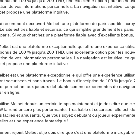
bonus de 100 % jusqu'a 200 TND, une excellente option pour les nouv
tection de vos informations personnelles. La navigation est intuitive, ce
bet propose une plateforme intuitive.
ai recemment decouvert Melbet, une plateforme de paris sportifs incro
site est tres fiable et securise, ce qui simplifie grandement les paris.
 paris. Si vous cherchez une plateforme fiable avec d'excellents bonus,
bet est une plateforme exceptionnelle qui offre une experience utilis
bonus de 100 % jusqu'a 200 TND, une excellente option pour les nouv
tection de vos informations personnelles. La navigation est intuitive, ce
bet propose une plateforme intuitive.
 est une plateforme exceptionnelle qui offre une experience utilisat
s sont securisees et sans tracas. Le bonus d'inscription de 100 % jus
tuitive, permettant aux joueurs debutants comme experimentes de navig
er en ligne.
tilise Melbet depuis un certain temps maintenant et je dois dire que c
 rend encore plus performante. Tres fiable et securisee, elle est idea
aris faciles et amusants. Que vous soyez debutant ou joueur experimente
les et une experience fantastique !
t rejoint Melbet et je dois dire que c'est une plateforme incroyable ! L'