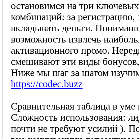
остановимся на три ключевых
комбинаций: за регистрацию, 
вкладывать деньги. Понимани
возможность извлечь наиболь
активационного промо. Неред
смешивают эти виды бонусов,
Ниже мы шаг за шагом изучи
https://codec.buzz
Сравнительная таблица в уме
Сложность использования: ли
почти не требуют усилий ). П