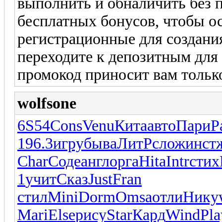
выполнить и обналичить без п
бесплатных бонусов, чтобы ос
регистрационные для создания
переходите к депозитным для
промокод приносит вам тольк
wolfsone
6S54
Cons
Venu
Кита
авто
Пари
P
196.3
игру
быва
ЛитР
слож
инст
Char
Соде
англ
орга
Hita
Intr
стих
1
учит
Сказ
Just
Fran
стил
Mini
Dorm
Omsa
отли
Нику
Mari
Else
рису
Star
Кард
Wind
Pla