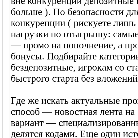
вне конкуренции депозитные к
больше ). По безопасности дл
конкуренции ( рискуете лишь
нагрузки по отыгрышу: самые 
— промо на пополнение, а пр
бонусы. Подбирайте категори
бездепозитные, игрокам со ст
быстрого старта без вложени
Где же искать актуальные п
способ — новостная лента на 
вариант — специализированны
делятся кодами. Еще один ис