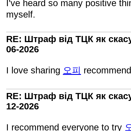
I've heard so many positive th
myself.
RE: Штраф від ТЦК як скас
06-2026
I love sharing
오피
recommendat
RE: Штраф від ТЦК як скас
12-2026
I recommend everyone to try