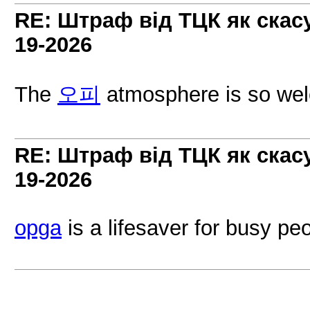
RE: Штраф від ТЦК як скас
19-2026
The
오피
atmosphere is so welc
RE: Штраф від ТЦК як скас
19-2026
opga
is a lifesaver for busy pe