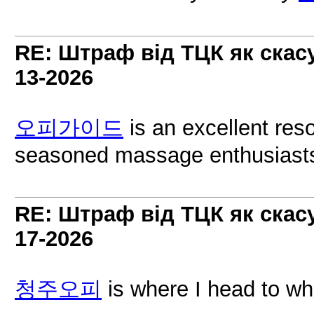
RE: Штраф від ТЦК як скас
13-2026
오피가이드
is an excellent re
seasoned massage enthusiast
RE: Штраф від ТЦК як скас
17-2026
청주오피
is where I head to whe