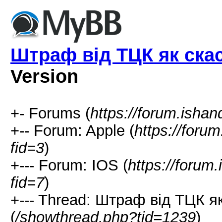
Штраф від ТЦК як ска
Version
+- Forums (
https://forum.isha
+-- Forum: Apple (
https://foru
fid=3
)
+--- Forum: IOS (
https://forum
fid=7
)
+--- Thread: Штраф від ТЦК я
(
/showthread.php?tid=1239
)