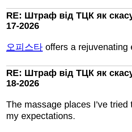
RE: Штраф від ТЦК як скас
17-2026
오피스타
offers a rejuvenating
RE: Штраф від ТЦК як скас
18-2026
The massage places I've tried
my expectations.