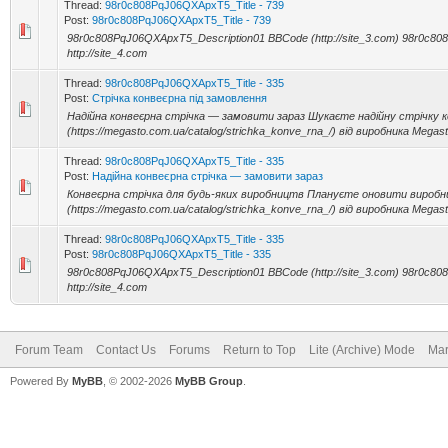
Thread:
98r0c808PqJ06QXApxT5_Title - 739
Post:
98r0c808PqJ06QXApxT5_Title - 739
98r0c808PqJ06QXApxT5_Description01 BBCode (http://site_3.com) 98r0c8
http://site_4.com
Thread:
98r0c808PqJ06QXApxT5_Title - 335
Post:
Стрічка конвеєрна під замовлення
Надійна конвеєрна стрічка — замовити зараз Шукаєте надійну стрічку к
(https://megasto.com.ua/catalog/strichka_konve_rna_/) від виробника Megast
Thread:
98r0c808PqJ06QXApxT5_Title - 335
Post:
Надійна конвеєрна стрічка — замовити зараз
Конвеєрна стрічка для будь-яких виробництв Плануєте оновити виробнич
(https://megasto.com.ua/catalog/strichka_konve_rna_/) від виробника Megast
Thread:
98r0c808PqJ06QXApxT5_Title - 335
Post:
98r0c808PqJ06QXApxT5_Title - 335
98r0c808PqJ06QXApxT5_Description01 BBCode (http://site_3.com) 98r0c8
http://site_4.com
Forum Team
Contact Us
Forums
Return to Top
Lite (Archive) Mode
Mar
Powered By
MyBB
, © 2002-2026
MyBB Group
.