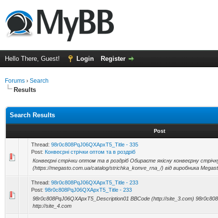
Hello There, Guest!
Login
Register
Forums
›
Search
Results
Search Results
Post
Thread:
98r0c808PqJ06QXApxT5_Title - 335
Post:
Конвеєрні стрічки оптом та в роздріб
Конвеєрні стрічки оптом та в роздріб Обираєте якісну конвеєрну стріч
(https://megasto.com.ua/catalog/strichka_konve_rna_/) від виробника Megasto
Thread:
98r0c808PqJ06QXApxT5_Title - 233
Post:
98r0c808PqJ06QXApxT5_Title - 233
98r0c808PqJ06QXApxT5_Description01 BBCode (http://site_3.com) 98r0c8
http://site_4.com