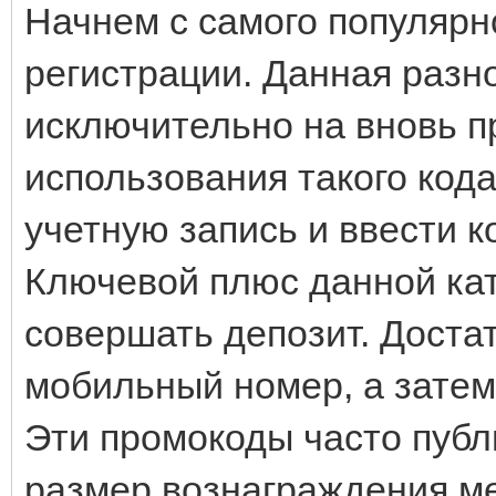
Начнем с самого популярн
регистрации. Данная разн
исключительно на вновь п
использования такого кода
учетную запись и ввести 
Ключевой плюс данной кат
совершать депозит. Доста
мобильный номер, а затем
Эти промокоды часто публи
размер вознаграждения ме