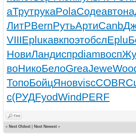
а
Трут
рука
Pola
Соде
авто
на
ЛитР
Bern
Руть
Арти
Canb
Дж
VIII
Eplu
кавк
поэт
обсл
Eplu
Б
Нови
Ланд
испр
diam
восп
Жу
во
Нико
Бело
Grea
Jewe
Woo
Топо
Бойц
Янов
visc
COBR
Cu
с
(РУД
Fyod
Wind
PERF
Find
«
Next Oldest
|
Next Newest
»