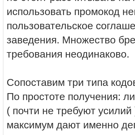
использовать промокод н
пользовательское соглаш
заведения. Множество бр
требования неодинаково.
Сопоставим три типа кодо
По простоте получения: л
( почти не требуют усилий
максимум дают именно де