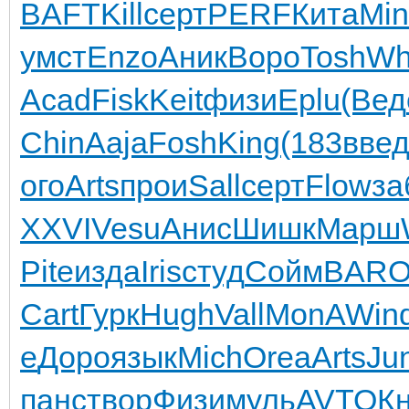
BAFT
Kill
серт
PERF
Кита
Mi
умст
Enzo
Аник
Воро
Tosh
Wh
Acad
Fisk
Keit
физи
Eplu
(Вед
Chin
Aaja
Fosh
King
(183
вве
ого
Arts
прои
Sall
серт
Flow
за
XXVI
Vesu
Анис
Шишк
Марш
Pite
изда
Iris
студ
Сойм
BAR
Cart
Гурк
Hugh
Vall
MonA
Win
e
Доро
язык
Mich
Orea
Arts
Ju
панс
твор
Физи
муль
AVTO
К