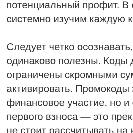
потенциальный профит. В
системно изучим каждую к
Следует четко осознавать,
одинаково полезны. Коды 
ограничены скромными сум
активировать. Промокоды 
финансовое участие, но и 
первого взноса — это прек
не стоит рассчитывать на