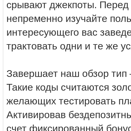
срывают джекпоты. Перед 
непременно изучайте пол
интересующего вас заведе
трактовать одни и те же у
Завершает наш обзор тип 
Такие коды считаются зол
желающих тестировать пл
Активировав бездепозитны
счет фиксированный бонус