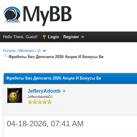
Hello There, Guest!
Login
Register
Forums
›
Windows
›
11
Фрибеты Без Депозита 2026 Акции И Бонусы Бк
ge
Фрибеты Без Депозита 2026 Акции И Бонусы Бк
JefferyAdomb
JefferyAdombDJ
04-18-2026, 07:41 AM