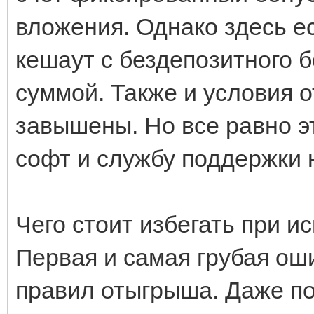
вложения. Однако здесь е
кешаут с бездепозитного 
суммой. Также и условия о
завышены. Но все равно э
софт и службу поддержки 
Чего стоит избегать при 
Первая и самая грубая ош
правил отыгрыша. Даже по