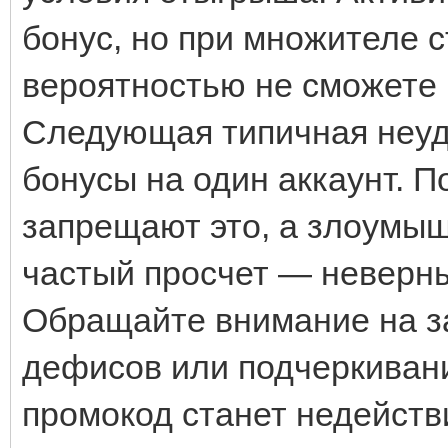
бонус, но при множителе с
вероятностью не сможете 
Следующая типичная неу
бонусы на один аккаунт. 
запрещают это, а злоумыш
частый просчет — неверн
Обращайте внимание на з
дефисов или подчеркиван
промокод станет недейст