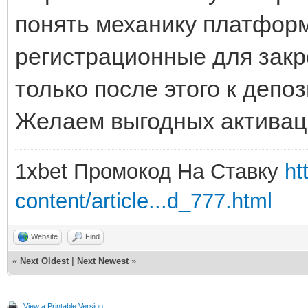
понять механику платфор
регистрационные для закр
только после этого к депо
Желаем выгодных активац
1xbet Промокод На Ставку
ht
content/article...d_777.html
Website
Find
«
Next Oldest
|
Next Newest
»
View a Printable Version