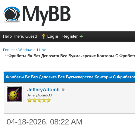
Hello There, Guest!
Login
Register
Forums
›
Windows
›
11
Фрибеты Бк Без Депозита Все Букмекерские Конторы С Фрибет
ge
Фрибеты Бк Без Депозита Все Букмекерские Конторы С Фрибето
JefferyAdomb
JefferyAdombDJ
04-18-2026, 08:22 AM