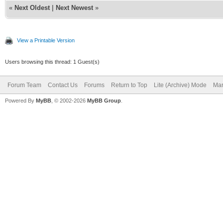
«
Next Oldest
|
Next Newest
»
View a Printable Version
Users browsing this thread: 1 Guest(s)
Forum Team
Contact Us
Forums
Return to Top
Lite (Archive) Mode
Mar
Powered By
MyBB
, © 2002-2026
MyBB Group
.