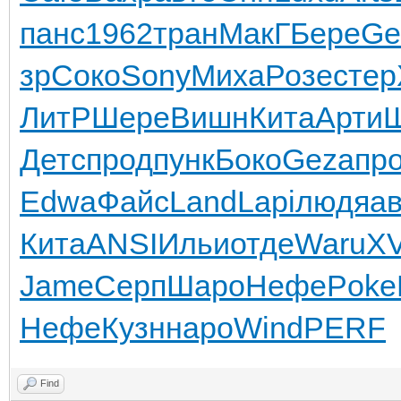
панс
1962
тран
МакГ
Бере
Ge
зр
Соко
Sony
Миха
Розе
стер
ЛитР
Шере
Вишн
Кита
Арти
Детс
прод
пунк
Боко
Geza
пр
Edwa
Файс
Land
Lapi
людя
а
Кита
ANSI
Ильи
отде
Waru
XV
Jame
Серп
Шаро
Нефе
Poke
Нефе
Кузн
наро
Wind
PERF
Find