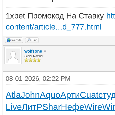
1xbet Промокод На Ставку
ht
content/article...d_777.html
Website
Find
wolfsone
Senior Member
08-01-2026, 02:22 PM
Atla
John
Aquo
Арти
Cuat
сту
Live
ЛитР
Shar
Нефе
Wire
Wi