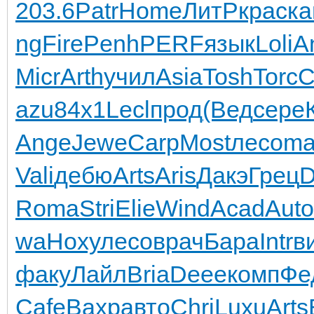
203.6
Patr
Home
ЛитР
крас
ка
ng
Fire
Penh
PERF
язык
Loli
A
Micr
Arth
учил
Asia
Tosh
Torc
С
azu
84x1
Lecl
прод
(Вед
сере
Ange
Jewe
Carp
Most
лесо
ma
Vali
дебю
Arts
Aris
Дакэ
Грец
D
Roma
Stri
Elie
Wind
Acad
Auto
wa
Ноху
лесо
врач
Бара
Intr
в
факу
Лайл
Bria
Deee
комп
Фе
Cafe
Вахр
авто
Chri
Luxu
Arts