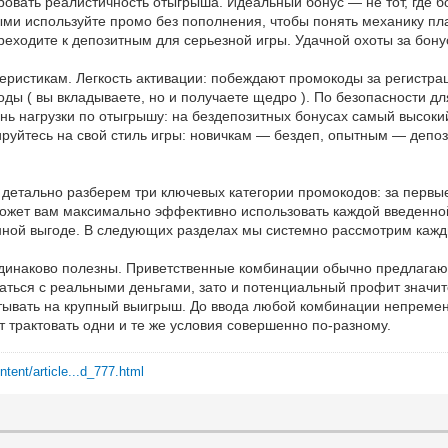
ровать реалистичность отыгрыша. Идеальный бонус — не тот, где б
выми используйте промо без пополнения, чтобы понять механику п
ереходите к депозитным для серьезной игры. Удачной охоты за бон
еристикам. Легкость активации: побеждают промокоды за регистрац
оды ( вы вкладываете, но и получаете щедро ). По безопасности д
ень нагрузки по отыгрышу: на бездепозитных бонусах самый высок
уйтесь на свой стиль игры: новичкам — бездеп, опытным — депози
детально разберем три ключевых категории промокодов: за первые
оможет вам максимально эффективно использовать каждой введенн
енной выгоде. В следующих разделах мы системно рассмотрим кажд
одинаково полезны. Приветственные комбинации обычно предлагаю
аться с реальными деньгами, зато и потенциальный профит значит
читывать на крупный выигрыш. До ввода любой комбинации непреме
 трактовать одни и те же условия совершенно по-разному.
ntent/article...d_777.html