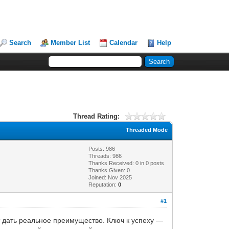
Search
Member List
Calendar
Help
Thread Rating:
Threaded Mode
Posts: 986
Threads: 986
Thanks Received:
0
in 0 posts
Thanks Given: 0
Joined: Nov 2025
Reputation:
0
#1
т дать реальное преимущество. Ключ к успеху —