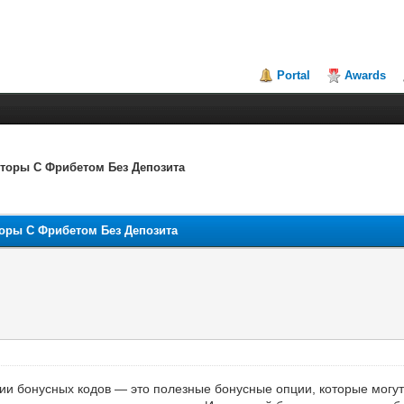
Portal
Awards
торы С Фрибетом Без Депозита
оры С Фрибетом Без Депозита
ии бонусных кодов — это полезные бонусные опции, которые могу