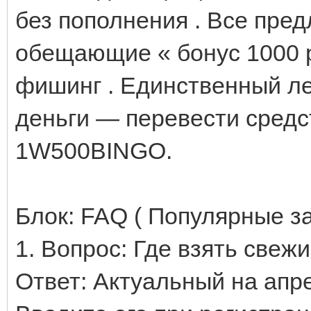
без пополнения . Все пред
обещающие « бонус 1000 р
фишинг . Единственный ле
деньги — перевести средс
1W500BINGO.
Блок: FAQ ( Популярные з
1. Вопрос: Где взять свеж
Ответ: Актуальный на ап