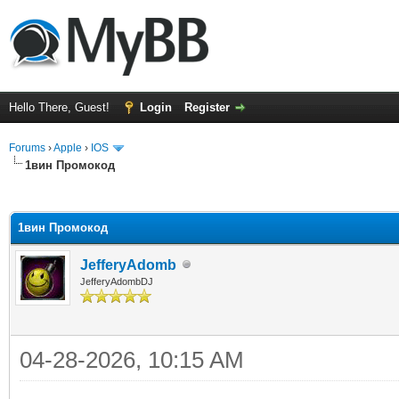
Hello There, Guest!
Login
Register
Forums
›
Apple
›
IOS
1вин Промокод
ge
1вин Промокод
JefferyAdomb
JefferyAdombDJ
04-28-2026, 10:15 AM