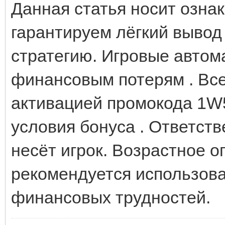
Данная статья носит озна
гарантируем лёгкий вывод
стратегию. Игровые автом
финансовым потерям . Все
активацией промокода 1W
условия бонуса . Ответст
несёт игрок. Возрастное о
рекомендуется использов
финансовых трудностей.