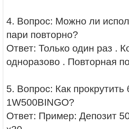
4. Вопрос: Можно ли испол
пари повторно?
Ответ: Только один раз .
одноразово . Повторная по
5. Вопрос: Как прокрутить
1W500BINGO?
Ответ: Пример: Депозит 50