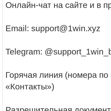
Онлайн-чат на сайте и в 
Email: support@1win.xyz
Telegram: @support_1win_
Горячая линия (номера по
«Контакты»)
Разрешительная документ