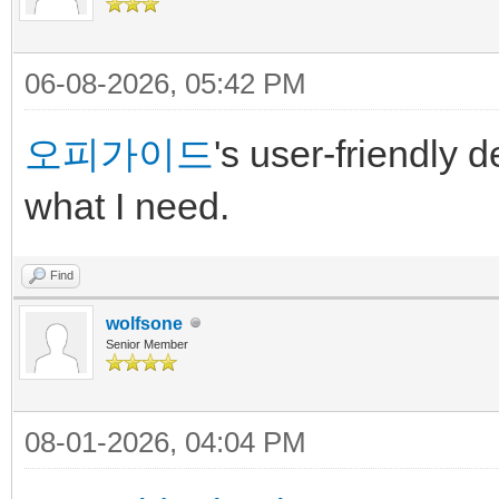
06-08-2026, 05:42 PM
오피가이드
's user-friendly 
what I need.
Find
wolfsone
Senior Member
08-01-2026, 04:04 PM