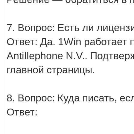
7. Вопрос: Есть ли лиценз
Ответ: Да. 1Win работает 
Antillephone N.V.. Подтве
главной страницы.
8. Вопрос: Куда писать, е
Ответ: