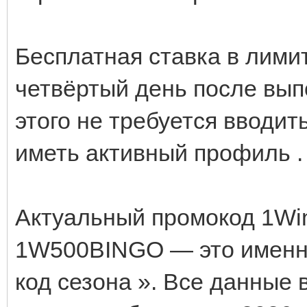
Бесплатная ставка в лими
четвёртый день после вып
этого не требуется вводи
иметь активный профиль .
Актуальный промокод 1Wi
1W500BINGO — это именно
код сезона ». Все данные 