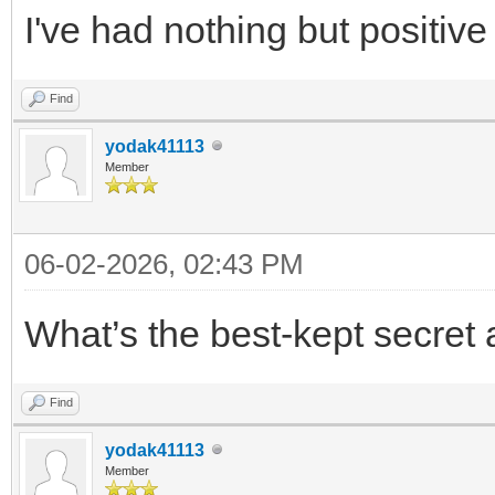
I've had nothing but positiv
Find
yodak41113
Member
06-02-2026, 02:43 PM
What’s the best-kept secret
Find
yodak41113
Member