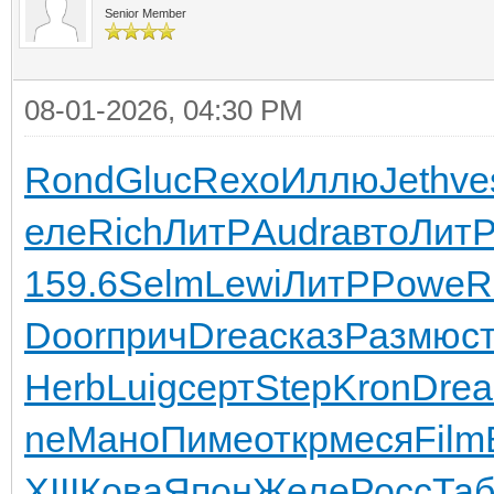
Senior Member
08-01-2026, 04:30 PM
Rond
Gluc
Rexo
Иллю
Jeth
ve
еле
Rich
ЛитР
Audr
авто
Лит
159.6
Selm
Lewi
ЛитР
Powe
R
Door
прич
Drea
сказ
Разм
юс
Herb
Luig
серт
Step
Kron
Drea
ne
Мано
Пиме
откр
меся
Film
XIII
Кова
Япон
Желе
Росс
Та