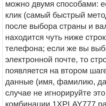
можно двумя способами: е
клик (самый быстрый метод
после выбора страны и ва
находится чуть ниже стро
телефона; если же вы выб
электронной почте, то ст
появляется на втором шаге
данные (имя, фамилию, да
случае не игнорируйте эт
комбинации 1XPLAY777 раз