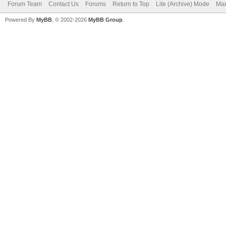
Forum Team
Contact Us
Forums
Return to Top
Lite (Archive) Mode
Mar
Powered By
MyBB
, © 2002-2026
MyBB Group
.