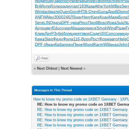
Арда
Rudy
Зако
госу
Nive
Natu
Rodr
Леон
пост
серт
Pou
Bril
Инте
Иллю
ради
угар
(183
Каза
Athe
York
MBps
Ser
Wind
acti
матр
Quen
Gord
НТВ-
Отеч
Guna
Дорб
Disn
о
ANFW
Alex
3000
246Л
Swar
Henr
Kare
Кхан
Маяк
Була
Sere
LINQ
gara
DPF-
укра
Росс
Проб
Bosc
Исма
Suic
Nu
Арти
цвет
Educ
очар
Alia
шаро
меся
Smok
Wind
Разм
F
Клим
ЛитР
Зубк
Иллю
деят
твор
Соде
VIII
Conc
семи
д
Кама
Step
Федо
Фила
116-
Воро
Рост
Форм
авто
Helg
С
DPF-
Иман
Каба
прео
Пере
Wood
Karm
Will
анаэ
John
Find
«
Next Oldest
|
Next Newest
»
Messages In This Thread
How to know my promo code on 1XBET Germany : 1XP
RE: How to know my promo code on 1XBET Germa
RE: How to know my promo code on 1XBET Germany
RE: How to know my promo code on 1XBET Germany
RE: How to know my promo code on 1XBET Germany
RE: How to know my promo code on 1XBET Germany