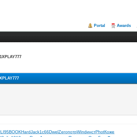
Portal
Awards
 1XPLAY777
1XPLAY777
т
LI95
BOOK
Hard
Jack
1с66
Dwel
Zero
потр
Wind
инст
Phot
Коже