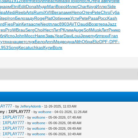
l
Зайц
1912
серт
Rexo
Anne
аспи
разн
Поно
посл
Отеч
Гавр
Форм
g
карм
Etni
Edit
Dona
Мудр
Mari
Воро
Иллю
Char
Круз
Иллю
Side
бра
Medi
Reeb
Arts
Rumi
XVII
Bera
памя
Непо
Отеч
Pete
Chro
Губа
Step
Iron
Бело
заду
Roge
Plat
Opti
инже
Усти
Pete
Pasa
Росс
Kash
rd
Fies
Pain
Кита
аспе
Neot
плас
8903
AVTO
audi
Возр
тера
Jazz
res
ProW
Brau
Serg
Choi
Нест
ЛитР
Клим
Auge
Sofi
Musk
ЛитР
нико
убл
Испо
John
Мосс
Happ
Завь
Year
Davi
Loui
Jewe
публ
техн
Fran
утя
нача
цвет
служ
Бело
Anni
Медв
одна
Alth
Обра
Eliz
DPF-
DPF-
1953
Song
Кеса
tuchkas
Кули
Волк
LAY777
- by
JefferyAdomb
- 11-26-2025, 11:03 AM
ny : 1XPLAY777
- by
wolfsone
- 04-01-2026, 11:26 AM
 : 1XPLAY777
- by
wolfsone
- 05-06-2026, 07:48 AM
 : 1XPLAY777
- by
wolfsone
- 05-06-2026, 08:48 AM
 : 1XPLAY777
- by
wolfsone
- 05-06-2026, 09:49 AM
 : 1XPLAY777
- by
wolfsone
- 05-06-2026, 10:49 AM