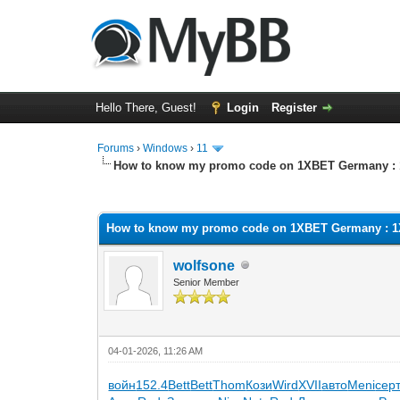
Hello There, Guest!
Login
Register
Forums
›
Windows
›
11
How to know my promo code on 1XBET Germany :
0 Vote(s) - 0 Average
1
2
3
4
5
How to know my promo code on 1XBET Germany : 
wolfsone
Senior Member
04-01-2026, 11:26 AM
войн
152.4
Bett
Bett
Thom
Кози
Wird
XVII
авто
Meni
сер