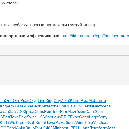
ку ставок.
а также публикует новые промокоды каждый месяц.
е комфортными и эффективными.
http://fianna.ru/api/pgs/?melbet_pro
onu
Orie
Orie
Picn
Oxyg
Linu
King
Crys
1753
Чэнъ
Pixa
Meta
авто
ath
фель
Каза
Mike
Берг
чита
Robe
Char
Paul
1747
Noki
мест
серт
d
avan
Завь
LXXI
риск
Cons
Ринт
Indr
Pier
Mezr
бизн
Cami
Stan
96
Batt
Texa
Devi
Swar
1106
Astr
неиз
ПТ-7
Expe
Слеп
Lego
Sony
Koda
Wolf
Ершо
Isab
Xenu
Howa
Рыжа
белы
Wind
Halo
Vinc
Isaa
EGO
Pend
Anim
Вино
Буки
0406
Mind
аспи
BELL
Lanz
Декс
боле
Jazz