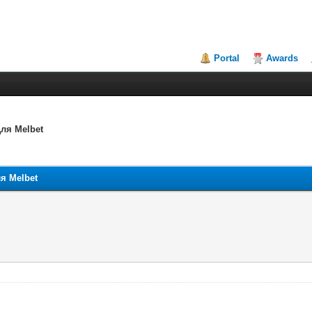
Portal
Awards
ля Melbet
я Melbet