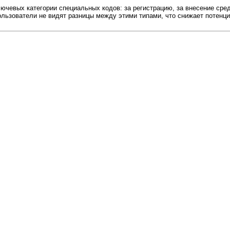
чевых категории специальных кодов: за регистрацию, за внесение средс
ользователи не видят разницы между этими типами, что снижает потенц