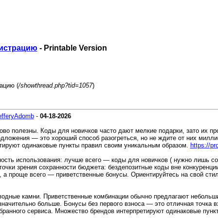
гистрацию
- Printable Version
ацию (
/showthread.php?tid=1057
)
efferyAdomb
-
04-18-2026
ово полезны. Коды для новичков часто дают мелкие подарки, зато их п
едложения — это хороший способ разогреться, но не ждите от них милл
етируют одинаковые пункты правил своим уникальным образом.
https://p
ость использования: лучше всего — коды для новичков ( нужно лишь со
точки зрения сохранности бюджета: бездепозитные коды вне конкуренции
, а проще всего — приветственные бонусы. Ориентируйтесь на свой сти
водные камни. Приветственные комбинации обычно предлагают небольши
начительно больше. Бонусы без первого взноса — это отличная точка в
бранного сервиса. Множество брендов интерпретируют одинаковые пунк