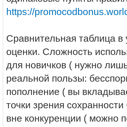
https://promocodbonus.worl
Сравнительная таблица в 
оценки. Сложность исполь
для новичков ( нужно лишь
реальной пользы: бесспо
пополнение ( вы вкладывае
точки зрения сохранности
вне конкуренции ( можно п