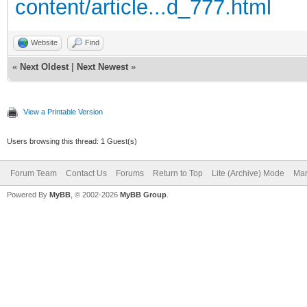
content/article...d_777.html
Website
Find
«
Next Oldest
|
Next Newest
»
View a Printable Version
Users browsing this thread: 1 Guest(s)
Forum Team
Contact Us
Forums
Return to Top
Lite (Archive) Mode
Mar
Powered By
MyBB
, © 2002-2026
MyBB Group
.