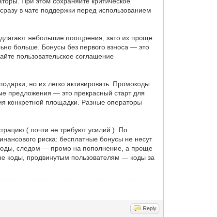
аторы. При этом сохраняйте критическое
сразу в чате поддержки перед использованием
редлагают небольшие поощрения, зато их проще
ьно больше. Бонусы без первого взноса — это
чайте пользовательское соглашение
подарки, но их легко активировать. Промокоды
ые предложения — это прекрасный старт для
вия конкретной площадки. Разные операторы
рацию ( почти не требуют усилий ). По
инансового риска: бесплатные бонусы не несут
 коды, следом — промо на пополнение, а проще
ые коды, продвинутым пользователям — коды за
Reply