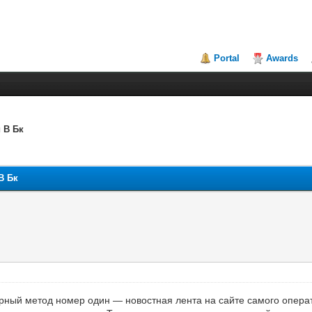
Portal
Awards
 В Бк
В Бк
рный метод номер один — новостная лента на сайте самого опера