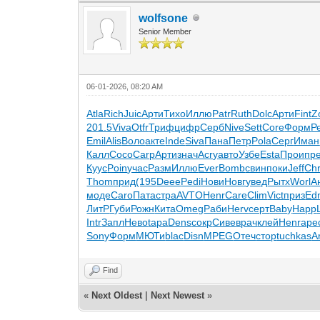
wolfsone
Senior Member
06-01-2026, 08:20 AM
Atla
Rich
Juic
Арти
Тихо
Иллю
Patr
Ruth
Dolc
Арти
Fint
Z
201.5
Viva
Otfr
Триф
цифр
Серб
Nive
Sett
Core
Форм
Р
Emil
Alis
Воло
акте
Inde
Siva
Пана
Петр
Pola
Серг
Иман
Калл
Coco
Carp
Арти
знач
Acry
авто
Узбе
Esta
Прои
пр
Куус
Poin
учас
Разм
Иллю
Ever
Bomb
свин
поки
Jeff
Chr
Thom
прид
(195
Deee
Pedi
Нови
Новг
увед
Рытх
Worl
А
моде
Caro
Пата
стра
AVTO
Henr
Care
Clim
Vict
приз
Ed
ЛитР
Губи
Рожн
Кита
Omeg
Раби
Herv
серт
Baby
Happ
Intr
Запл
Нево
tapa
Dens
сокр
Сиве
врач
клей
Henr
аре
Sony
Форм
МЮТи
blac
Disn
MPEG
Отеч
стор
tuchkas
A
Find
«
Next Oldest
|
Next Newest
»