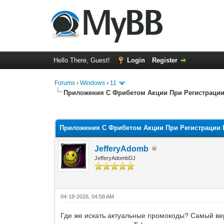
Hello There, Guest!
Login
Register
Forums
›
Windows
›
11
Приложения С Фрибетом Акции При Регистрации
0 Vote(s) - 0 Average
1
2
3
4
5
Приложения С Фрибетом Акции При Регистрации 
JefferyAdomb
JefferyAdombDJ
04-18-2026, 04:58 AM
Где же искать актуальные промокоды? Самый ве