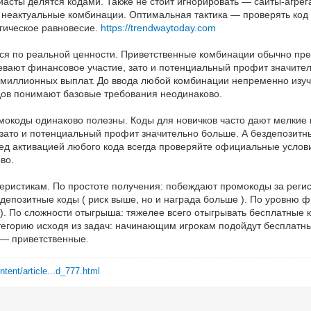
иасты делятся кодами. Также не стоит игнорировать — сайты-агрег
 неактуальные комбинации. Оптимальная тактика — проверять код 
огическое равновесие.
https://trendwaytoday.com
ются по реальной ценности. Приветственные комбинации обычно п
евают финансовое участие, зато и потенциальный профит значител
их миллионных выплат. До ввода любой комбинации непременно изу
дов понимают базовые требования неодинаково.
омокоды одинаково полезны. Коды для новичков часто дают мелкие 
 зато и потенциальный профит значительно больше. А бездепозитн
еред активацией любого кода всегда проверяйте официальные усло
во.
еристикам. По простоте получения: побеждают промокоды за регист
депозитные коды ( риск выше, но и награда больше ). По уровню ф
 ). По сложности отыгрыша: тяжелее всего отыгрывать бесплатные
тегорию исходя из задач: начинающим игрокам подойдут бесплатн
я — приветственные.
ntent/article...d_777.html