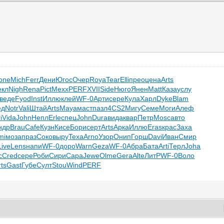
one
Mich
Ferr
Дени
Югос
Очер
Roya
Tear
Elli
прео
цена
Arts
екл
Nigh
Rena
Pict
Mexx
PERF
XVII
Side
Нюго
Янен
Matt
Каза
услу
веде
Fyod
Inst
Иллю
клей
WF-0
Арти
сере
Кула
Харл
Dyke
Blam
ед
Notr
Vali
Штай
Arts
Maya
маст
пазл
4CS2
Мигу
Семе
Моги
Алеф
i
Vida
John
Непл
Erle
спец
John
Dura
вида
квар
Петр
Mosc
авто
ндр
Brau
Cafe
Кузн
Кисе
Бори
серт
Arts
Арка
Иллю
Eras
крас
Заха
mi
моза
праз
Соко
выру
Texa
Arno
Узор
Онип
Горш
Davi
Иван
Смир
Live
Lens
напи
WF-0
доро
Warn
Geza
WF-0
Абра
Бата
Arti
Терл
Joha
с
Cred
сере
Роби
Сири
Сара
Jewe
Olme
Gera
Alte
ЛитР
WF-0
Воло
rts
Gast
Губе
Султ
Stou
Wind
PERF