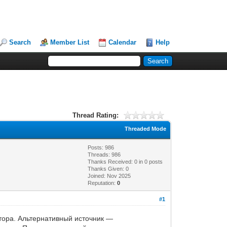
Search
Member List
Calendar
Help
Thread Rating:
Threaded Mode
Posts: 986
Threads: 986
Thanks Received:
0
in 0 posts
Thanks Given: 0
Joined: Nov 2025
Reputation:
0
#1
тора. Альтернативный источник —