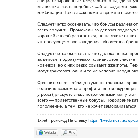
специализированные Telegram-каналы, где энтуз
мышление: часть подобных сайтов содержит уже
комбинации. Так вы сэкономите время и психол
Следует четко осознавать, что бонусы различа
всего получить. Промокоды за депозит подразум
хороший способ разогреться, но не ждите от н
интересующего вас заведения. Множество брен
Следует четко осознавать, что далеко не все пр
за депозит подразумевают финансовое участие,
новичков, но с них редко срывают джекпоты. П
могут трактовать одни и те же условия неодинако
Сравнительная таблица в уме по главным характ
величине возможного профита: вне конкуренции 
угрозы ( рискуете лишь потраченными минутами
всего — приветственные бонусы. Подбирайте ка
пополнение, а тем, кто не хочет заморачиватьс
1xbet Промокод На Ставку
https://kvedomosti.ru/wp-co
Website
Find