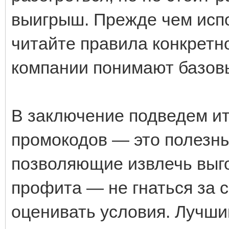
выигрыш. Прежде чем исп
читайте правила конкретн
компании понимают базов
В заключение подведем ит
промокодов — это полезны
позволяющие извлечь выг
профита — не гнаться за 
оценивать условия. Лучши