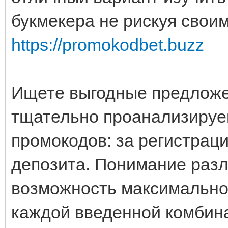
букмекера не рискуя свои
https://promokodbet.buzz
Ищете выгодные предложе
тщательно проанализируе
промокодов: за регистраци
депозита. Понимание раз
возможность максимально
каждой введенной комбина