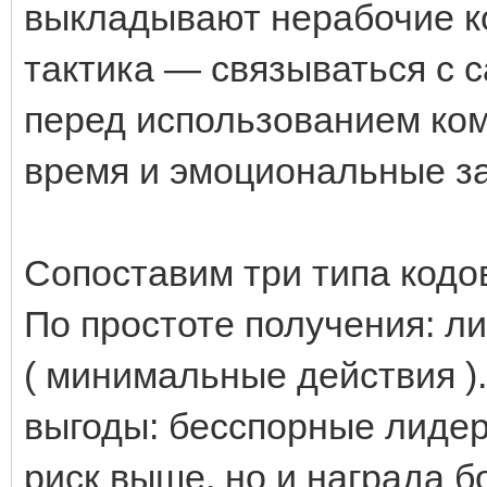
выкладывают нерабочие к
тактика — связываться с 
перед использованием ком
время и эмоциональные з
Сопоставим три типа кодо
По простоте получения: л
( минимальные действия )
выгоды: бесспорные лидер
риск выше, но и награда б