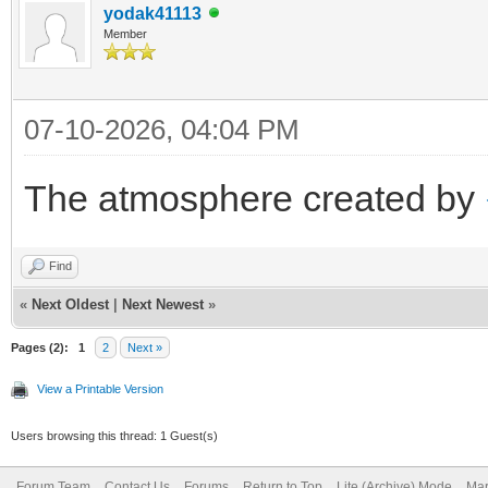
yodak41113
Member
07-10-2026, 04:04 PM
The atmosphere created by
Find
«
Next Oldest
|
Next Newest
»
Pages (2):
1
2
Next »
View a Printable Version
Users browsing this thread: 1 Guest(s)
Forum Team
Contact Us
Forums
Return to Top
Lite (Archive) Mode
Mar