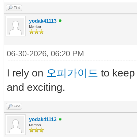
Find
yodak41113
Member
06-30-2026, 06:20 PM
I rely on
오피가이드
to keep
and exciting.
Find
yodak41113
Member