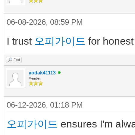
06-08-2026, 08:59 PM
I trust
오피가이드
for honest
Find
yodak41113
Member
06-12-2026, 01:18 PM
오피가이드
ensures I'm alwa